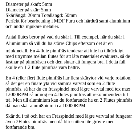
Diameter på skaft: 5mm
Diameter på skär: 5mm
Skärlängd: 20mm Totallängd: 50mm
Perfekt för bearbetning i MDF,Furu och hårdträ samt aluminium
och andra mjukare metaller.
Antal flutes beror på vad du skär i. Till exempel, när du skär i
Aluminium så vill du ha större Chips eftersom det är en
mjukmetall. En 4-flute pinnfräs tenderar att inte ha tillräckligt
med utrymme mellan flutes för att låta materialet evakuera, så de
fastnar på pinnfräsen och den slutar att fungera bra. I detta fall
skulle en 1-2 flute pinnfräs vara bättre.
En 4 (eller fler) flute pinnfräs har flera skärytor vid varje rotation,
så det ger en finare yta vid samma varvtal som en 2-flute
pinnfräs, så har du en frässpindel med lägre varvtal med tex max
12000RPM så är nog en 4-flutes pinnfräs att rekommendera till
trä. Men till aluminium kan du fortfarande ha en 2 Flutes pinnfräs
då man skär alumi8nium i ca 10000RPM.
Skär du i trä och har en Frässpindel med lägre varvtal så fungerar
även 2Flutes pinnfräs men då blir snitten lite grövre men
fortfarande bra.