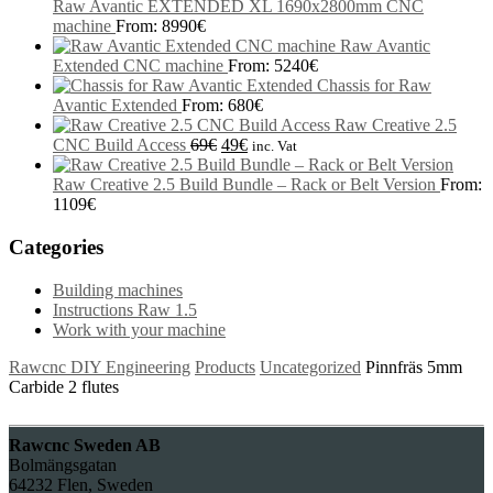
Raw Avantic EXTENDED XL 1690x2800mm CNC
machine
From:
8990
€
Raw Avantic
Extended CNC machine
From:
5240
€
Chassis for Raw
Avantic Extended
From:
680
€
Raw Creative 2.5
CNC Build Access
69
€
49
€
inc. Vat
Raw Creative 2.5 Build Bundle – Rack or Belt Version
From:
1109
€
Categories
Building machines
Instructions Raw 1.5
Work with your machine
Rawcnc DIY Engineering
Products
Uncategorized
Pinnfräs 5mm
Carbide 2 flutes
Rawcnc Sweden AB
Bolmängsgatan
64232 Flen, Sweden